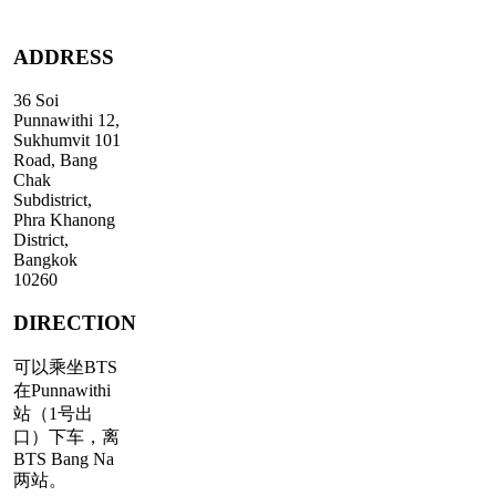
TheArtists
ADDRESS
36 Soi
Punnawithi 12,
Sukhumvit 101
Road, Bang
Chak
Subdistrict,
Phra Khanong
District,
Bangkok
10260
DIRECTION
可以乘坐BTS
在Punnawithi
站（1号出
口）下车，离
BTS Bang Na
两站。