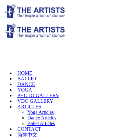
HOME
BALLET
DANCE
YOGA
PHOTO GALLERY
VDO GALLERY
ARTICLES
Yoga Articles
Dance Articles
Ballet Articles
CONTACT
简体中文