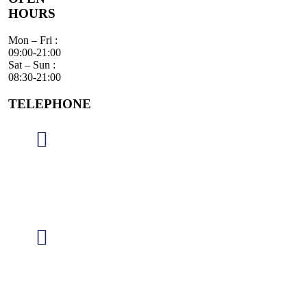
HOURS
Mon – Fri :
09:00-21:00
Sat – Sun :
08:30-21:00
TELEPHONE
082-
456-
2663
@theartists.danceandyoga