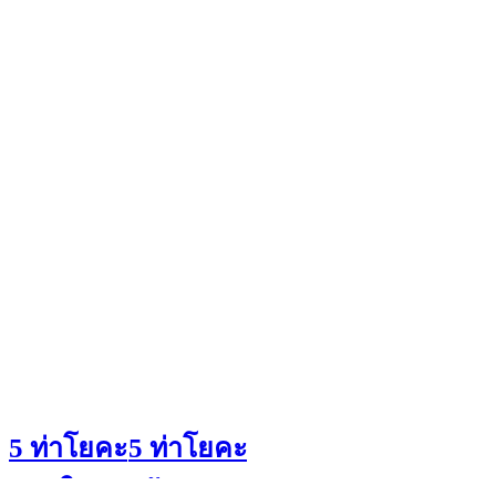
เรียน
Dance
Studio
โยคะ
5 ท่าโยคะ
5 ท่าโยคะ
ช่วยในกา
สร้าง