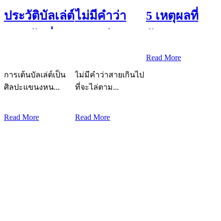
ประวัติบัลเล่ต์
ไม่มีคำว่า
5 เหตุผลที่
การเต้นที่สง่า
สาย เรียนบัล
ผู้ชายควร
งามเหนือกาล
เลต์ผู้ใหญ่
เรียนบัลเล่ต์
Read More
เวลา
สานฝันวัย
การเต้นบัลเล่ต์เป็น
ไม่มีคำว่าสายเกินไป
ศิลปะแขนงหน...
ที่จะไล่ตาม...
เด็ก
Read More
Read More