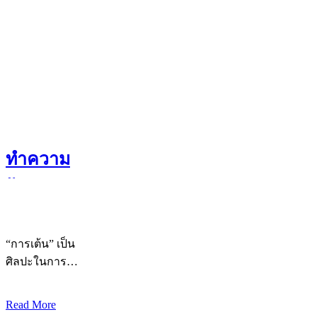
ทำความ
รู้จักการ
เต้นแต่ละ
ประเภท รู้
“การเต้น” เป็น
ศิลปะในการ
ไว้ก่อน
แสดงออ...
ตัดสินใจ
Read More