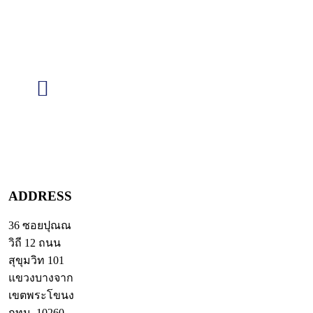
082-
456-
2663
@theartists.danceandyoga
TheArtists
ADDRESS
36 ซอยปุณณ
วิถี 12 ถนน
สุขุมวิท 101
แขวงบางจาก
เขตพระโขนง
กทม. 10260