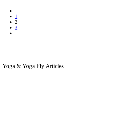
ด้านต่างๆ
1
2
3
Yoga & Yoga Fly Articles