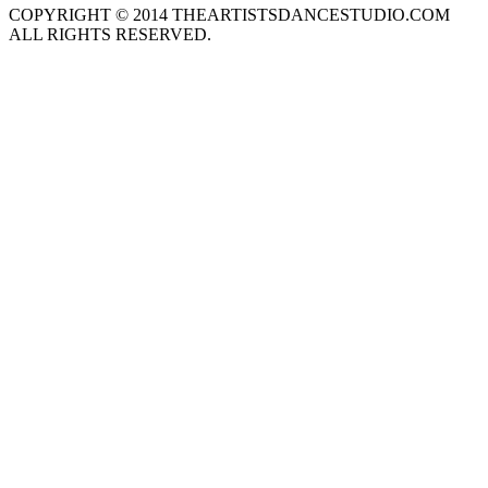
COPYRIGHT © 2014 THEARTISTSDANCESTUDIO.COM
ALL RIGHTS RESERVED.