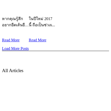
รดีท็อกซ์
สมาธิ!!
ฟิต เฟิร์ม
หากคุณรู้สึก
ในปีใหม่ 2017
อยากยืดเส้นยืด
นี้ ถือเป็นช่วงเ...
หุ่นดีรับปี
สายเ...
ใหม่
Read More
Read More
Load More Posts
All Articles